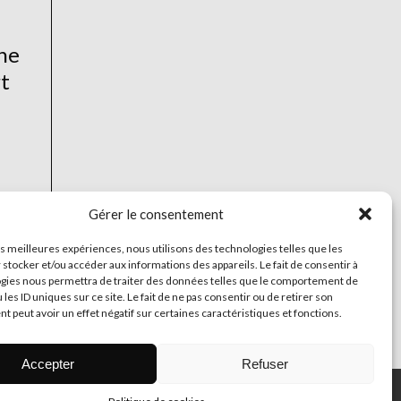
une
rt
Gérer le consentement
les meilleures expériences, nous utilisons des technologies telles que les
 stocker et/ou accéder aux informations des appareils. Le fait de consentir à
gies nous permettra de traiter des données telles que le comportement de
 les ID uniques sur ce site. Le fait de ne pas consentir ou de retirer son
 peut avoir un effet négatif sur certaines caractéristiques et fonctions.
Accepter
Refuser
© 2026 Tous droits réservés