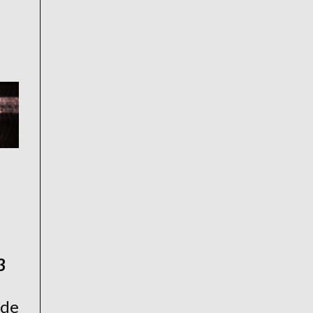
3
 de