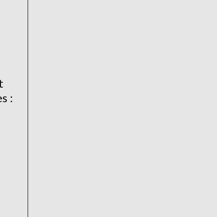
t
s :